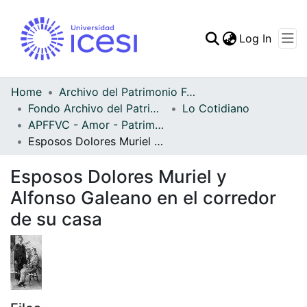
(curren
Log In
Communities & Collec
All of DSpace
Home
Archivo del Patrimonio Fotográfico y Fílmico del Valle del Cauca
Fondo Archivo del Patrimonio Fotográfico y Fílmico del Valle del Cauca
Lo Cotidiano
Statistics
APFFVC - Amor - Patrimonial
Esposos Dolores Muriel y Alfonso Galeano en el corredor de su casa
Esposos Dolores Muriel y
Alfonso Galeano en el corredor
de su casa