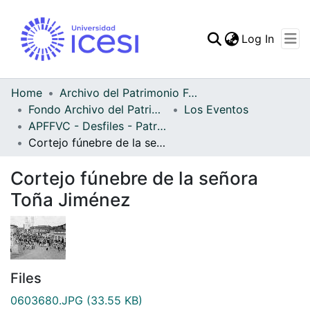
(curren
Log In
Communities & Collec
All of DSpace
Home
Archivo del Patrimonio Fotográfico y Fílmico del Valle del Cauca
Fondo Archivo del Patrimonio Fotográfico y Fílmico del Valle del Cauca
Los Eventos
Statistics
APFFVC - Desfiles - Patrimonial
Cortejo fúnebre de la señora Toña Jiménez
Cortejo fúnebre de la señora
Toña Jiménez
Files
0603680.JPG
(33.55 KB)