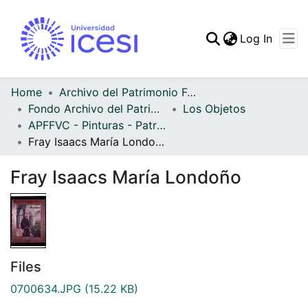
(curren
Log In
Communities & Collec
All of DSpace
Home
Archivo del Patrimonio Fotográfico y Fílmico del Valle del Cauca
Fondo Archivo del Patrimonio Fotográfico y Fílmico del Valle del Cauca
Los Objetos
Statistics
APFFVC - Pinturas - Patrimonial
Fray Isaacs María Londoño
Fray Isaacs María Londoño
Files
0700634.JPG
(15.22 KB)