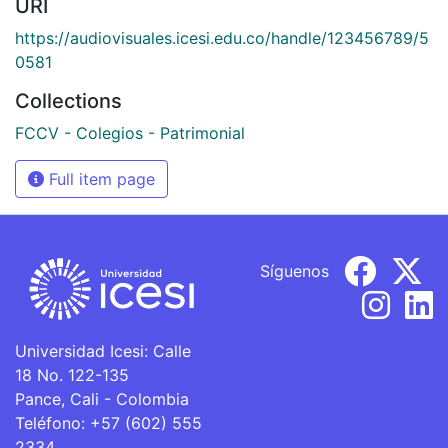
URI
https://audiovisuales.icesi.edu.co/handle/123456789/5
0581
Collections
FCCV - Colegios - Patrimonial
Full item page
Síguenos
Universidad Icesi: Calle
18 No. 122-135
Pance, Cali - Colombia
Teléfono: +57 (602) 555
2334