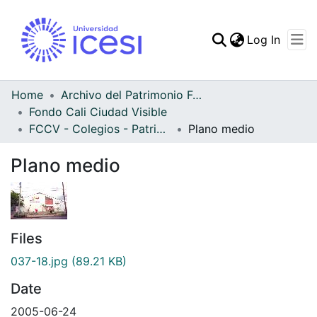
(curren
Log In
Communities & Collec
All of DSpace
Home
Archivo del Patrimonio Fotográfico y Fílmico del Valle del Cauca
Fondo Cali Ciudad Visible
Statistics
FCCV - Colegios - Patrimonial
Plano medio
Plano medio
Files
037-18.jpg
(89.21 KB)
Date
2005-06-24