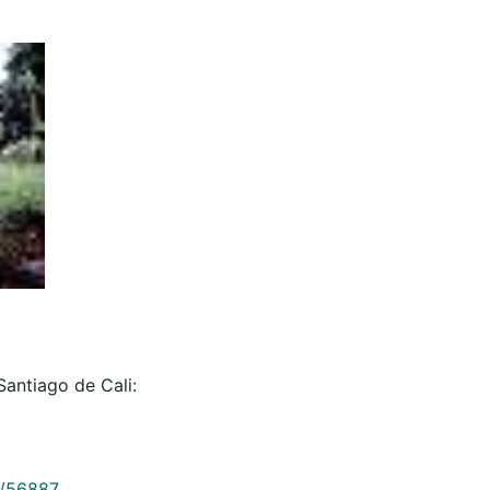
antiago de Cali:
9/56887