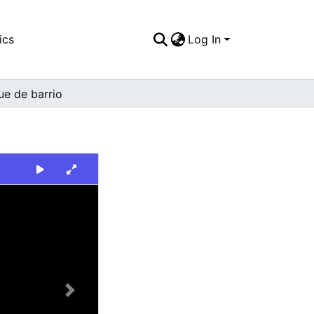
ics
Log In
ue de barrio
Next