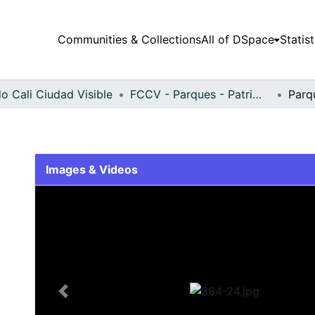
Communities & Collections
All of DSpace
Statist
o Cali Ciudad Visible
FCCV - Parques - Patrimonial
Parq
Images & Videos
Slide 1 of 1
Previous