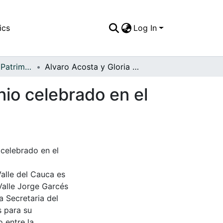
ics
Log In
APFFVC - Amor - Patrimonial
Alvaro Acosta y Gloria Cruz el día de su matrimonio celebrado en el Club campestre La Ribera
nio celebrado en el
 celebrado en el
Valle del Cauca es
Valle Jorge Garcés
a Secretaria del
s para su
 entre la