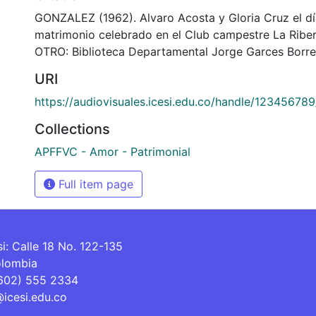
GONZALEZ (1962). Alvaro Acosta y Gloria Cruz el dí
matrimonio celebrado en el Club campestre La Ribe
OTRO: Biblioteca Departamental Jorge Garces Borre
URI
https://audiovisuales.icesi.edu.co/handle/12345678
Collections
APFFVC - Amor - Patrimonial
Full item page
si: Calle 18 No. 122-135
olombia
(602) 555 2334
@icesi.edu.co