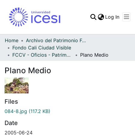
(curren
Log In
Communities & Collec
All of DSpace
Home
Archivo del Patrimonio Fotográfico y Fílmico del Valle del Cauca
Fondo Cali Ciudad Visible
Statistics
FCCV - Oficios - Patrimonial
Plano Medio
Plano Medio
Files
084-8.jpg
(117.2 KB)
Date
2005-06-24