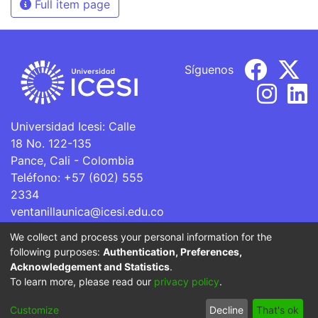
Full item page
Síguenos
Universidad Icesi: Calle
18 No. 122-135
Pance, Cali - Colombia
Teléfono: +57 (602) 555
2334
ventanillaunica@icesi.edu.co
We collect and process your personal information for the
La Universidad Icesi es una Institución de Educación
following purposes:
Authentication, Preferences,
Superior que se encuentra sujeta a inspección y vigilancia
Acknowledgement and Statistics
.
por parte del Ministerio de Educación Nacional.
To learn more, please read our
privacy policy
.
Cookie
Privacy
End User
Send
Customize
Decline
That's ok