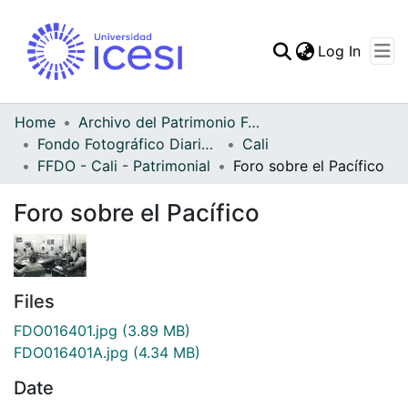
(curren
Log In
Communities & Collec
All of DSpace
Home
Archivo del Patrimonio Fotográfico y Fílmico del Valle del Cauca
Fondo Fotográfico Diario Occidente
Cali
Statistics
FFDO - Cali - Patrimonial
Foro sobre el Pacífico
Foro sobre el Pacífico
Files
FDO016401.jpg
(3.89 MB)
FDO016401A.jpg
(4.34 MB)
Date