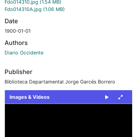
Fdo014310.jpg
(1.54 MB)
Fdo014310A.jpg
(1.06 MB)
Date
1900-01-01
Authors
Diario Occidente
Publisher
Biblioteca Departamental Jorge Garcés Borrero
Images & Videos
Slide 1 of 2