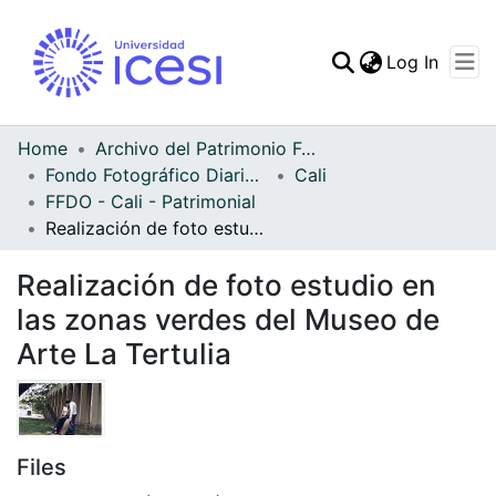
(curren
Log In
Communities & Collec
All of DSpace
Home
Archivo del Patrimonio Fotográfico y Fílmico del Valle del Cauca
Fondo Fotográfico Diario Occidente
Cali
Statistics
FFDO - Cali - Patrimonial
Realización de foto estudio en las zonas verdes del Museo de Arte La Tertulia
Realización de foto estudio en
las zonas verdes del Museo de
Arte La Tertulia
Files