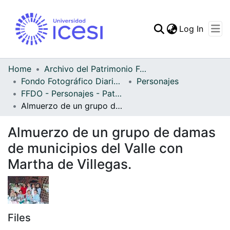
(curren
Log In
Communities & Collec
All of DSpace
Home
Archivo del Patrimonio Fotográfico y Fílmico del Valle del Cauca
Fondo Fotográfico Diario Occidente
Personajes
Statistics
FFDO - Personajes - Patrimonial
Almuerzo de un grupo de damas de municipios del Valle con Martha de Villegas.
Almuerzo de un grupo de damas
de municipios del Valle con
Martha de Villegas.
Files