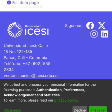
Full item page
Síguenos
Universidad Icesi: Calle
18 No. 122-135
Pance, Cali - Colombia
Teléfono: +57 (602) 555
2334
ventanillaunica@icesi.edu.co
We collect and process your personal information for the
La Universidad Icesi es una Institución de Educación
following purposes:
Authentication, Preferences,
Superior que se encuentra sujeta a inspección y vigilancia
Acknowledgement and Statistics
.
por parte del Ministerio de Educación Nacional.
To learn more, please read our
privacy policy
.
Cookie
Privacy
End User
Send
Customize
Decline
That's ok