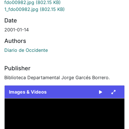
fdo00982.jpg
(802.15 KB)
1_fdo00982.jpg
(802.15 KB)
Date
2001-01-14
Authors
Diario de Occidente
Publisher
Biblioteca Departamental Jorge Garcés Borrero.
Images & Videos
Slide 1 of 2