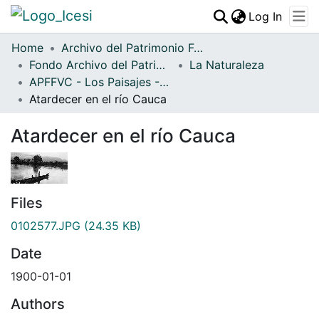
(curren
Log In
Communities & Collections
Home
Archivo del Patrimonio Fotográfico y Fílmico del Valle del Cauca
Fondo Archivo del Patrimonio Fotográfico y Fílmico del Valle del Cauca
All of DSpace
La Naturaleza
APFFVC - Los Paisajes - Patrimonial
Statistics
Atardecer en el río Cauca
Atardecer en el río Cauca
Files
0102577.JPG
(24.35 KB)
Date
1900-01-01
Authors