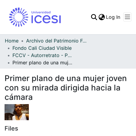
(curren
Log In
Communities & Collec
All of DSpace
Home
Archivo del Patrimonio Fotográfico y Fílmico del Valle del Cauca
Fondo Cali Ciudad Visible
Statistics
FCCV - Autorretrato - Patrimonial
Primer plano de una mujer joven con su mirada dirigida hacia la cámara
Primer plano de una mujer joven
con su mirada dirigida hacia la
cámara
Files