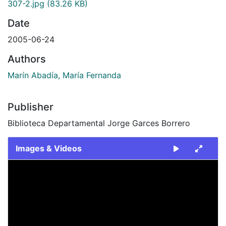
307-2.jpg
(83.26 KB)
Date
2005-06-24
Authors
Marín Abadía, María Fernanda
Publisher
Biblioteca Departamental Jorge Garces Borrero
Images & Videos
Slide 1 of 1