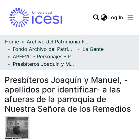
(curren
Log In
Communities & Collec
All of DSpace
Home
Archivo del Patrimonio Fotográfico y Fílmico del Valle del Cauca
Fondo Archivo del Patrimonio Fotográfico y Fílmico del Valle del Cauca
La Gente
Statistics
APFFVC - Personajes - Patrimonial
Presbíteros Joaquín y Manuel, -apellidos por identificar- a las afueras de la parroquia de Nuestra Señora de los Remedios
Presbíteros Joaquín y Manuel, -
apellidos por identificar- a las
afueras de la parroquia de
Nuestra Señora de los Remedios