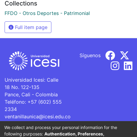
Collections
FFDO - Otros Deportes - Patrimonial
Full item page
Síguenos
Universidad Icesi: Calle
18 No. 122-135
Pance, Cali - Colombia
Teléfono: +57 (602) 555
2334
ventanillaunica@icesi.edu.co
We collect and process your personal information for the
La Universidad Icesi es una Institución de Educación
following purposes:
Authentication, Preferences,