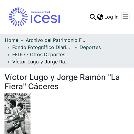
(curren
Log In
Communities & Collec
All of DSpace
Home
Archivo del Patrimonio Fotográfico y Fílmico del Valle del Cauca
Fondo Fotográfico Diario Occidente
Deportes
Statistics
FFDO - Otros Deportes - Patrimonial
Víctor Lugo y Jorge Ramón "La Fiera" Cáceres
Víctor Lugo y Jorge Ramón "La
Fiera" Cáceres