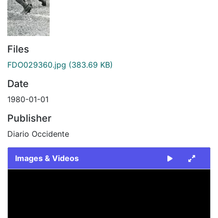
Files
FDO029360.jpg
(383.69 KB)
Date
1980-01-01
Publisher
Diario Occidente
Images & Videos
Slide 1 of 1