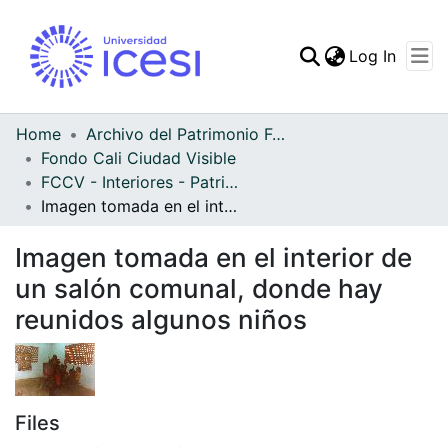
(curren
Log In
Communities & Collec
All of DSpace
Home
Archivo del Patrimonio Fotográfico y Fílmico del Valle del Cauca
Fondo Cali Ciudad Visible
Statistics
FCCV - Interiores - Patrimonial
Imagen tomada en el interior de un salón comunal, donde hay reunidos algunos niños
Imagen tomada en el interior de
un salón comunal, donde hay
reunidos algunos niños
Files