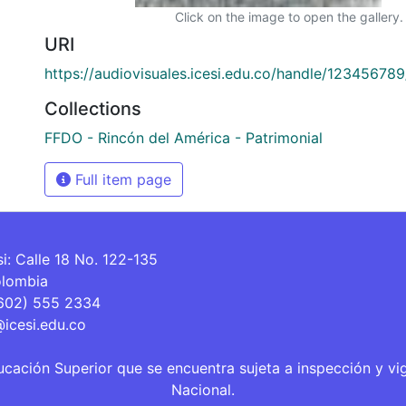
Click on the image to open the gallery.
URI
https://audiovisuales.icesi.edu.co/handle/12345678
Collections
FFDO - Rincón del América - Patrimonial
Full item page
si: Calle 18 No. 122-135
olombia
(602) 555 2334
@icesi.edu.co
ucación Superior que se encuentra sujeta a inspección y vi
Nacional.