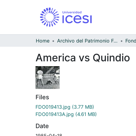
Home
Archivo del Patrimonio Fotográfico y Fílmico del Valle del Cauca
America vs Quindio
Files
FDO019413.jpg
(3.77 MB)
FDO019413A.jpg
(4.61 MB)
Date
1985-04-18