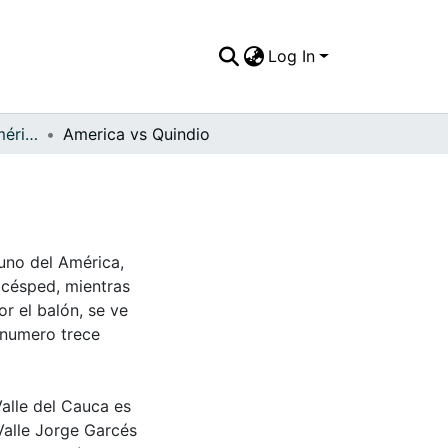
Log In
FFDO - Rincón del América - Patrimonial
America vs Quindio
uno del América,
 césped, mientras
or el balón, se ve
 numero trece
Valle del Cauca es
Valle Jorge Garcés