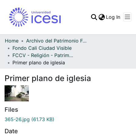
(curren
Log In
Communities & Collec
All of DSpace
Home
Archivo del Patrimonio Fotográfico y Fílmico del Valle del Cauca
Fondo Cali Ciudad Visible
Statistics
FCCV - Religión - Patrimonial
Primer plano de iglesia
Primer plano de iglesia
Files
365-26.jpg
(61.73 KB)
Date