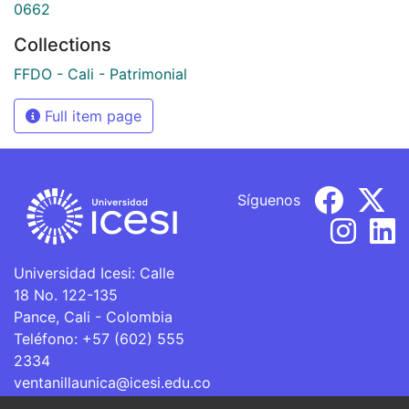
0662
Collections
FFDO - Cali - Patrimonial
Full item page
Síguenos
Universidad Icesi: Calle
18 No. 122-135
Pance, Cali - Colombia
Teléfono: +57 (602) 555
2334
ventanillaunica@icesi.edu.co