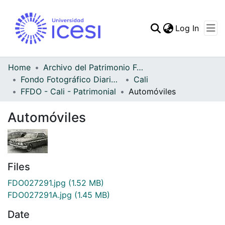
(curren
Log In
Communities & Collec
All of DSpace
Home
Archivo del Patrimonio Fotográfico y Fílmico del Valle del Cauca
Fondo Fotográfico Diario Occidente
Cali
Statistics
FFDO - Cali - Patrimonial
Automóviles
Automóviles
Files
FDO027291.jpg
(1.52 MB)
FDO027291A.jpg
(1.45 MB)
Date