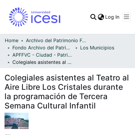
(curren
Log In
Communities & Collec
All of DSpace
Home
Archivo del Patrimonio Fotográfico y Fílmico del Valle del Cauca
Fondo Archivo del Patrimonio Fotográfico y Fílmico del Valle del Cauca
Los Municipios
Statistics
APFFVC - Ciudad - Patrimonial
Colegiales asistentes al Teatro al Aire Libre Los Cristales durante la programación de Tercera Semana Cultural Infantil
Colegiales asistentes al Teatro al
Aire Libre Los Cristales durante
la programación de Tercera
Semana Cultural Infantil