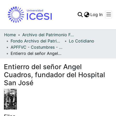
(curren
Log In
Communities & Collec
All of DSpace
Home
Archivo del Patrimonio Fotográfico y Fílmico del Valle del Cauca
Fondo Archivo del Patrimonio Fotográfico y Fílmico del Valle del Cauca
Lo Cotidiano
Statistics
APFFVC - Costumbres - Patrimonial
Entierro del señor Angel Cuadros, fundador del Hospital San José
Entierro del señor Angel
Cuadros, fundador del Hospital
San José