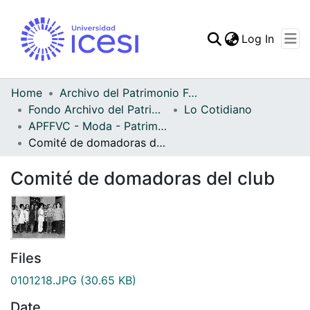
(curren
Log In
Communities & Collec
All of DSpace
Home
Archivo del Patrimonio Fotográfico y Fílmico del Valle del Cauca
Fondo Archivo del Patrimonio Fotográfico y Fílmico del Valle del Cauca
Lo Cotidiano
Statistics
APFFVC - Moda - Patrimonial
Comité de domadoras del club
Comité de domadoras del club
Files
0101218.JPG
(30.65 KB)
Date