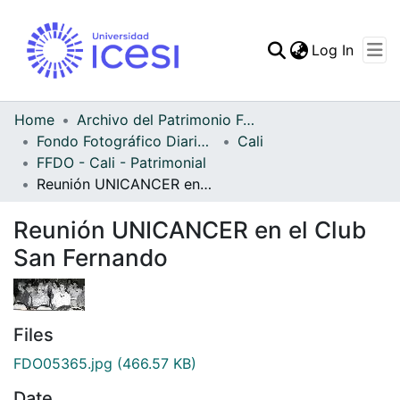
(curren
Log In
Communities & Collec
All of DSpace
Home
Archivo del Patrimonio Fotográfico y Fílmico del Valle del Cauca
Fondo Fotográfico Diario Occidente
Cali
Statistics
FFDO - Cali - Patrimonial
Reunión UNICANCER en el Club San Fernando
Reunión UNICANCER en el Club
San Fernando
Files
FDO05365.jpg
(466.57 KB)
Date