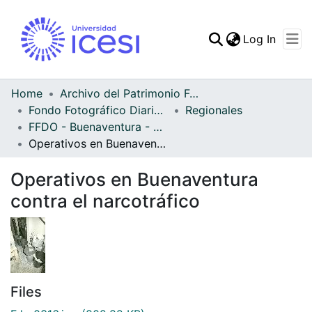
(curren
Log In
Communities & Collec
All of DSpace
Home
Archivo del Patrimonio Fotográfico y Fílmico del Valle del Cauca
Fondo Fotográfico Diario Occidente
Regionales
Statistics
FFDO - Buenaventura - Patrimonial
Operativos en Buenaventura contra el narcotráfico
Operativos en Buenaventura
contra el narcotráfico
Files