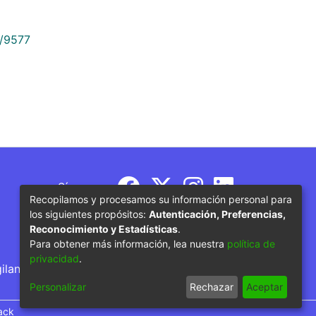
9/9577
Síguenos
Recopilamos y procesamos su información personal para
los siguientes propósitos:
Autenticación, Preferencias,
Reconocimiento y Estadísticas
.
Para obtener más información, lea nuestra
política de
privacidad
.
gilancia por parte del Ministerio de Educación
Personalizar
Rechazar
Aceptar
ack