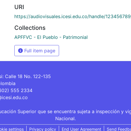
URI
https://audiovisuales.icesi.edu.co/handle/12345678
Collections
APFFVC - El Pueblo - Patrimonial
Full item page
si: Calle 18 No. 122-135
olombia
(602) 555 2334
@icesi.edu.co
ucación Superior que se encuentra sujeta a inspección y vi
Nacional.
okie settings
Privacy policy
End User Agreement
Send Feedb