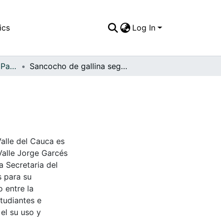
ics
Log In
APFFVC - El Pueblo - Patrimonial
Sancocho de gallina seguro,1950
Valle del Cauca es
Valle Jorge Garcés
a Secretaria del
s para su
 entre la
tudiantes e
 el su uso y