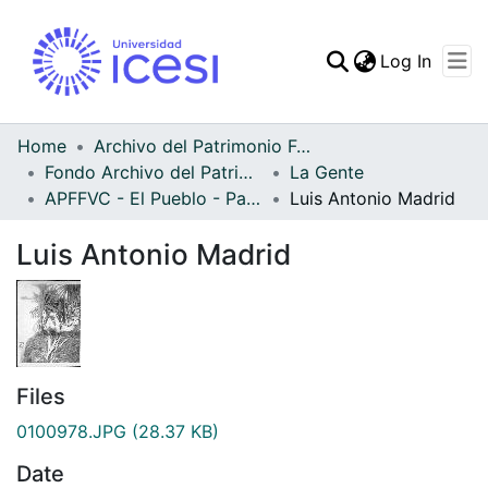
(curren
Log In
Communities & Collec
All of DSpace
Home
Archivo del Patrimonio Fotográfico y Fílmico del Valle del Cauca
Fondo Archivo del Patrimonio Fotográfico y Fílmico del Valle del Cauca
La Gente
Statistics
APFFVC - El Pueblo - Patrimonial
Luis Antonio Madrid
Luis Antonio Madrid
Files
0100978.JPG
(28.37 KB)
Date