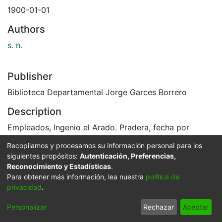
1900-01-01
Authors
s. n.
Publisher
Biblioteca Departamental Jorge Garces Borrero
Description
Empleados, Ingenio el Arado. Pradera, fecha por
identificar.
Recopilamos y procesamos su información personal para los
El Archivo del Patrimonio Fotográfico y Fílmico del
siguientes propósitos:
Autenticación, Preferencias,
Valle del Cauca es responsabilidad de la Biblioteca
Reconocimiento y Estadísticas
.
Departamental del Valle Jorge Garcés Borrero, por
Para obtener más información, lea nuestra
política de
convenio de cooperación suscrito con la Secretaria
privacidad
.
del Cultura Departamental, con el fin de aunar
Personalizar
Rechazar
Aceptar
esfuerzos para su conservación, preservación y