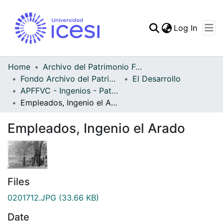
(curren
Log In
Communities & Collec
All of DSpace
Home
Archivo del Patrimonio Fotográfico y Fílmico del Valle del Cauca
Fondo Archivo del Patrimonio Fotográfico y Fílmico del Valle del Cauca
El Desarrollo
Statistics
APFFVC - Ingenios - Patrimonial
Empleados, Ingenio el Arado
Empleados, Ingenio el Arado
Files
0201712.JPG
(33.66 KB)
Date