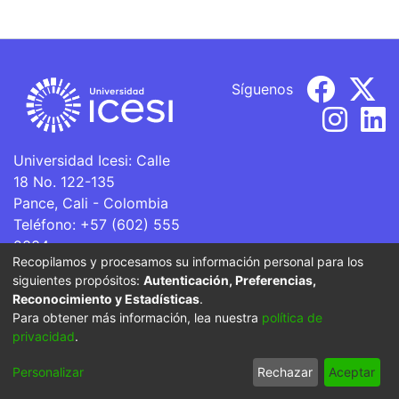
Síguenos
Universidad Icesi: Calle
18 No. 122-135
Pance, Cali - Colombia
Teléfono: +57 (602) 555
2334
Recopilamos y procesamos su información personal para los
ventanillaunica@icesi.edu.co
siguientes propósitos:
Autenticación, Preferencias,
Reconocimiento y Estadísticas
.
La Universidad Icesi es una Institución de Educación
Para obtener más información, lea nuestra
política de
Superior que se encuentra sujeta a inspección y vigilancia
privacidad
.
por parte del Ministerio de Educación Nacional.
Personalizar
Rechazar
Aceptar
Cookie settings
Privacy policy
End User Agreement