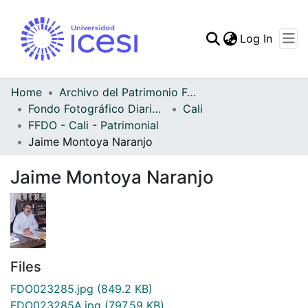
(curren
Log In
Communities & Collec
All of DSpace
Home
Archivo del Patrimonio Fotográfico y Fílmico del Valle del Cauca
Fondo Fotográfico Diario Occidente
Cali
Statistics
FFDO - Cali - Patrimonial
Jaime Montoya Naranjo
Jaime Montoya Naranjo
Files
FDO023285.jpg
(849.2 KB)
FDO023285A.jpg
(797.59 KB)