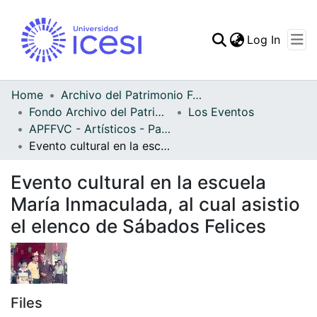
(curren
Log In
Communities & Collec
All of DSpace
Home
Archivo del Patrimonio Fotográfico y Fílmico del Valle del Cauca
Fondo Archivo del Patrimonio Fotográfico y Fílmico del Valle del Cauca
Los Eventos
Statistics
APFFVC - Artísticos - Patrimonial
Evento cultural en la escuela María Inmaculada, al cual asistio el elenco de Sábados Felices
Evento cultural en la escuela
María Inmaculada, al cual asistio
el elenco de Sábados Felices
Files