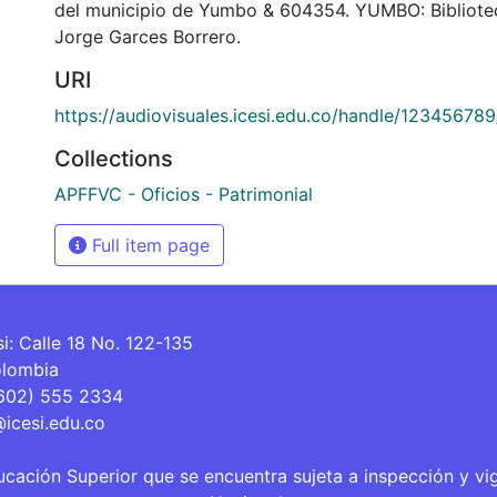
del municipio de Yumbo & 604354. YUMBO: Bibliote
Jorge Garces Borrero.
URI
https://audiovisuales.icesi.edu.co/handle/12345678
Collections
APFFVC - Oficios - Patrimonial
Full item page
si: Calle 18 No. 122-135
olombia
(602) 555 2334
@icesi.edu.co
ucación Superior que se encuentra sujeta a inspección y vi