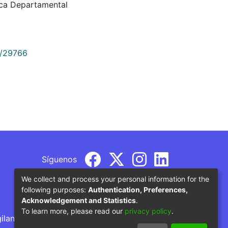
ca Departamental
9/29766
Síguenos
We collect and process your personal information for the
following purposes:
Authentication, Preferences,
Acknowledgement and Statistics
.
To learn more, please read our
privacy policy
.
gilancia por parte del Ministerio de Educación