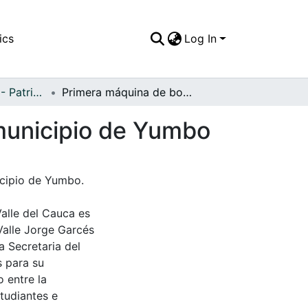
ics
Log In
APFFVC - Oficios - Patrimonial
Primera máquina de bomberos La Conchita del municipio de Yumbo
municipio de Yumbo
cipio de Yumbo.
Valle del Cauca es
Valle Jorge Garcés
a Secretaria del
s para su
 entre la
tudiantes e