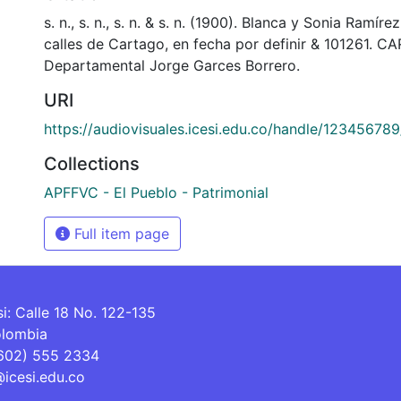
s. n., s. n., s. n. & s. n. (1900). Blanca y Sonia Ramíre
calles de Cartago, en fecha por definir & 101261. C
Departamental Jorge Garces Borrero.
URI
https://audiovisuales.icesi.edu.co/handle/12345678
Collections
APFFVC - El Pueblo - Patrimonial
Full item page
si: Calle 18 No. 122-135
olombia
(602) 555 2334
@icesi.edu.co