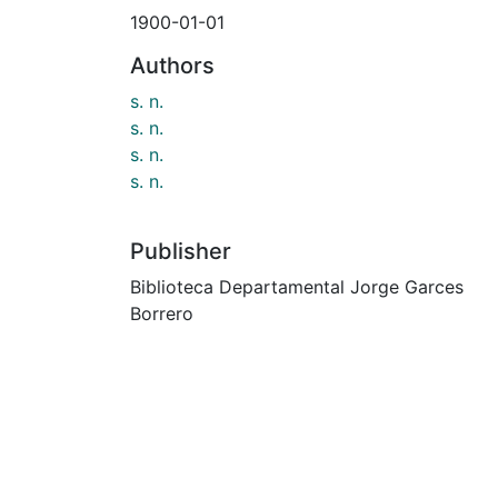
1900-01-01
Authors
s. n.
s. n.
s. n.
s. n.
Publisher
Biblioteca Departamental Jorge Garces
Borrero