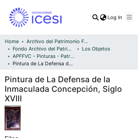
(curren
Log In
Communities & Collec
All of DSpace
Home
Archivo del Patrimonio Fotográfico y Fílmico del Valle del Cauca
Fondo Archivo del Patrimonio Fotográfico y Fílmico del Valle del Cauca
Los Objetos
Statistics
APFFVC - Pinturas - Patrimonial
Pintura de La Defensa de la Inmaculada Concepción, Siglo XVIII
Pintura de La Defensa de la
Inmaculada Concepción, Siglo
XVIII