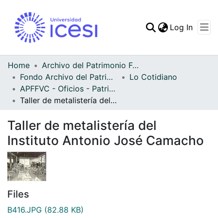
(curren
Log In
Communities & Collec
All of DSpace
Home
Archivo del Patrimonio Fotográfico y Fílmico del Valle del Cauca
Fondo Archivo del Patrimonio Fotográfico y Fílmico del Valle del Cauca
Lo Cotidiano
Statistics
APFFVC - Oficios - Patrimonial
Taller de metalistería del Instituto Antonio José Camacho
Taller de metalistería del
Instituto Antonio José Camacho
Files
B416.JPG
(82.88 KB)