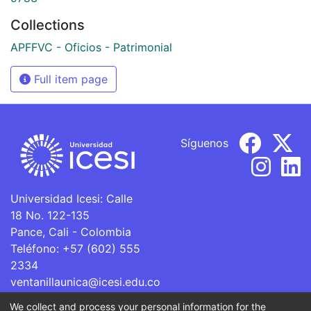
Collections
APFFVC - Oficios - Patrimonial
Full item page
Síguenos
Universidad Icesi: Calle
18 No. 122-135
Pance, Cali - Colombia
Teléfono: +57 (602) 555
2334
ventanillaunica@icesi.edu.co
We collect and process your personal information for the