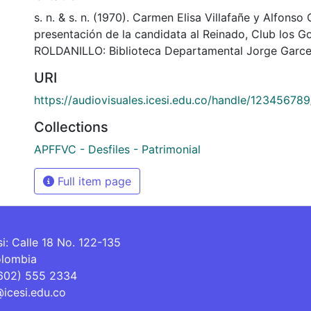
s. n. & s. n. (1970). Carmen Elisa Villafañe y Alfonso
presentación de la candidata al Reinado, Club los G
ROLDANILLO: Biblioteca Departamental Jorge Garce
URI
https://audiovisuales.icesi.edu.co/handle/12345678
Collections
APFFVC - Desfiles - Patrimonial
Full item page
si: Calle 18 No. 122-135
olombia
(602) 555 2334
@icesi.edu.co