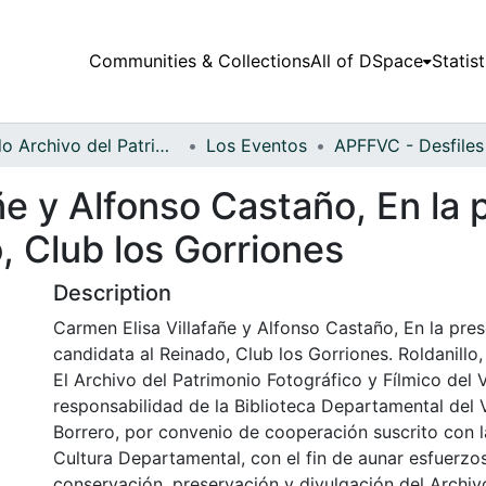
Communities & Collections
All of DSpace
Statist
Fondo Archivo del Patrimonio Fotográfico y Fílmico del Valle del Cauca
Los Eventos
ñe y Alfonso Castaño, En la 
, Club los Gorriones
Description
Carmen Elisa Villafañe y Alfonso Castaño, En la pres
candidata al Reinado, Club los Gorriones. Roldanillo,
El Archivo del Patrimonio Fotográfico y Fílmico del 
responsabilidad de la Biblioteca Departamental del 
Borrero, por convenio de cooperación suscrito con l
Cultura Departamental, con el fin de aunar esfuerzo
conservación, preservación y divulgación del Archivo