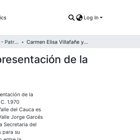
ics
Log In
APFFVC - Desfiles - Patrimonial
Carmen Elisa Villafañe y Alfonso Castaño, En la presentación de la candidata al Reinado, Club los Gorriones
presentación de la
entación de la
 C. 1.970
Valle del Cauca es
Valle Jorge Garcés
a Secretaria del
s para su
 entre la