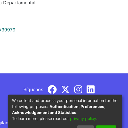
ca Departamental
9/39979
Síguenos
We collect and process your personal information for the
following purposes:
Authentication, Preferences,
Acknowledgement and Statistics
.
To learn more, please read our
privacy policy
.
gilancia por parte del Ministerio de Educación