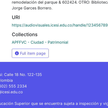
remodelación del parque & 602424. OTRO: Bibliote
Jorge Garces Borrero.
URI
https://audiovisuales.icesi.edu.co/handle/12345678
Collections
APFFVC - Ciudad - Patrimonial
Full item page
si: Calle 18 No. 122-135
olombia
(602) 555 2334
@icesi.edu.co
ucación Superior que se encuentra sujeta a inspección y vi