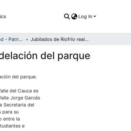
ics
Log In
APFFVC - Ciudad - Patrimonial
Jubilados de Riofrío realizando trabajos de remodelación del parque
odelación del parque
ación del parque.
Valle del Cauca es
Valle Jorge Garcés
a Secretaria del
s para su
 entre la
tudiantes e