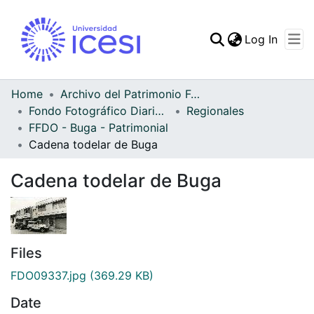
(curren
Log In
Communities & Collec
All of DSpace
Home
Archivo del Patrimonio Fotográfico y Fílmico del Valle del Cauca
Fondo Fotográfico Diario Occidente
Regionales
Statistics
FFDO - Buga - Patrimonial
Cadena todelar de Buga
Cadena todelar de Buga
Files
FDO09337.jpg
(369.29 KB)
Date