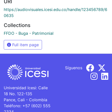
URI
https://audiovisuales.icesi.edu.co/handle/123456789/6
0635
Collections
FFDO - Buga - Patrimonial
Full item page
Síguenos
Universidad Icesi: Calle
18 No. 122-135
Pance, Cali - Colombia
Teléfono: +57 (602) 555
2334