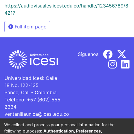
https://audiovisuales.icesi.edu.co/handle/123456789/8
4217
Full item page
Síguenos
Universidad Icesi: Calle
18 No. 122-135
Pance, Cali - Colombia
Teléfono: +57 (602) 555
2334
ventanillaunica@icesi.edu.co
We collect and process your personal information for the
La Universidad Icesi es una Institución de Educación
following purposes:
Authentication, Preferences,