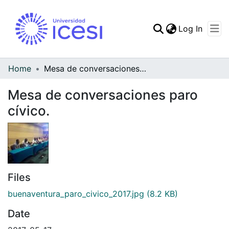
(curren
Log In
Communities & Collec
All of DSpace
Home
Mesa de conversaciones paro cívico.
Statistics
Mesa de conversaciones paro
cívico.
Files
buenaventura_paro_civico_2017.jpg
(8.2 KB)
Date