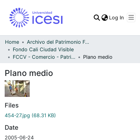
(curren
Log In
Communities & Collec
All of DSpace
Home
Archivo del Patrimonio Fotográfico y Fílmico del Valle del Cauca
Fondo Cali Ciudad Visible
Statistics
FCCV - Comercio - Patrimonial
Plano medio
Plano medio
Files
454-27.jpg
(68.31 KB)
Date
2005-06-24