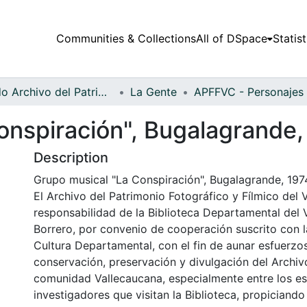
Communities & Collections
All of DSpace
Statist
Fondo Archivo del Patrimonio Fotográfico y Fílmico del Valle del Cauca
La Gente
onspiración", Bugalagrande,
Description
Grupo musical "La Conspiración", Bugalagrande, 197
El Archivo del Patrimonio Fotográfico y Fílmico del 
responsabilidad de la Biblioteca Departamental del 
Borrero, por convenio de cooperación suscrito con l
Cultura Departamental, con el fin de aunar esfuerzo
conservación, preservación y divulgación del Archivo
comunidad Vallecaucana, especialmente entre los es
investigadores que visitan la Biblioteca, propiciando