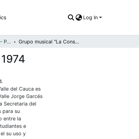
ics
Log In
APFFVC - Personajes - Patrimonial
Grupo musical "La Conspiración", Bugalagrande, 1974
 1974
4.
Valle del Cauca es
Valle Jorge Garcés
a Secretaria del
s para su
 entre la
tudiantes e
 el su uso y