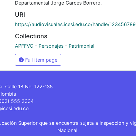
Departamental Jorge Garces Borrero.
URI
https://audiovisuales.icesi.edu.co/handle/12345678
Collections
APFFVC - Personajes - Patrimonial
Full item page
si: Calle 18 No. 122-135
olombia
(602) 555 2334
@icesi.edu.co
ucación Superior que se encuentra sujeta a inspección y vi
Nacional.