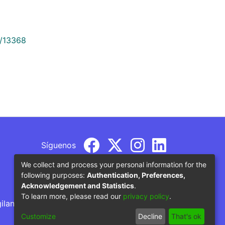
9/13368
Síguenos
We collect and process your personal information for the
following purposes:
Authentication, Preferences,
Acknowledgement and Statistics
.
To learn more, please read our
privacy policy
.
gilancia por parte del Ministerio de Educación
Customize
Decline
That's ok