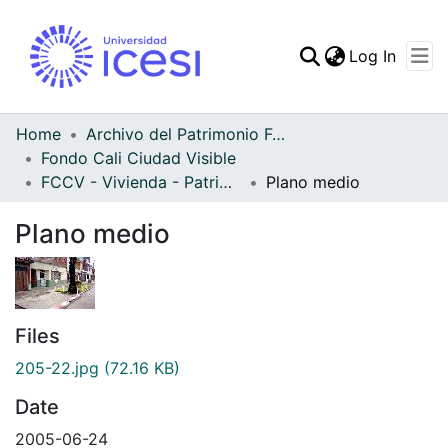
(curren
Log In
Communities & Collec
All of DSpace
Home
Archivo del Patrimonio Fotográfico y Fílmico del Valle del Cauca
Fondo Cali Ciudad Visible
Statistics
FCCV - Vivienda - Patrimonial
Plano medio
Plano medio
Files
205-22.jpg
(72.16 KB)
Date
2005-06-24