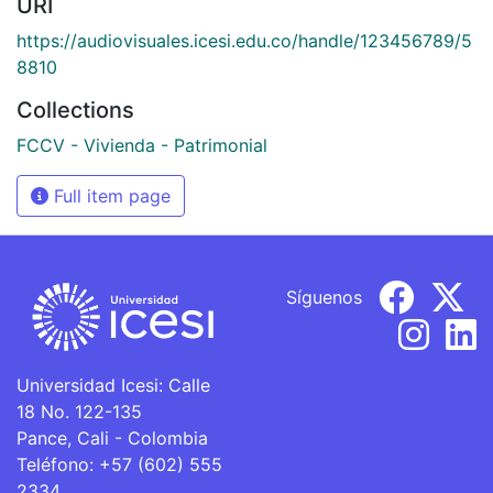
URI
https://audiovisuales.icesi.edu.co/handle/123456789/5
8810
Collections
FCCV - Vivienda - Patrimonial
Full item page
Síguenos
Universidad Icesi: Calle
18 No. 122-135
Pance, Cali - Colombia
Teléfono: +57 (602) 555
2334