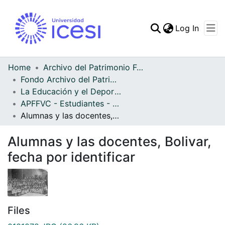
(curren
Log In
Communities & Collec
All of DSpace
Home
Archivo del Patrimonio Fotográfico y Fílmico del Valle del Cauca
Fondo Archivo del Patrimonio Fotográfico y Fílmico del Valle del Cauca
Statistics
La Educación y el Deporte
APFFVC - Estudiantes - Patrimonial
Alumnas y las docentes, Bolivar, fecha por identificar
Alumnas y las docentes, Bolivar,
fecha por identificar
Files