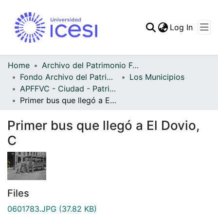
(curren
Log In
Communities & Collec
All of DSpace
Home
Archivo del Patrimonio Fotográfico y Fílmico del Valle del Cauca
Fondo Archivo del Patrimonio Fotográfico y Fílmico del Valle del Cauca
Los Municipios
Statistics
APFFVC - Ciudad - Patrimonial
Primer bus que llegó a El Dovio, C
Primer bus que llegó a El Dovio,
C
Files
0601783.JPG
(37.82 KB)