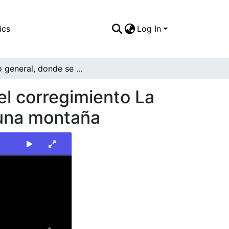
ics
Log In
Plano general, donde se aprecia el cementerio del corregimiento La Paz, La Olga y sus veredas, ubicado este sobre una montaña
el corregimiento La
 una montaña