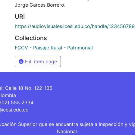
Jorge Garces Borrero.
URI
https://audiovisuales.icesi.edu.co/handle/12345678
Collections
FCCV - Paisaje Rural - Patrimonial
Full item page
si: Calle 18 No. 122-135
olombia
(602) 555 2334
@icesi.edu.co
ucación Superior que se encuentra sujeta a inspección y vi
Nacional.