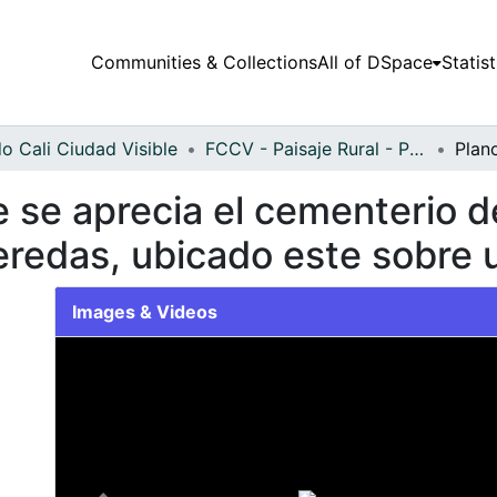
Communities & Collections
All of DSpace
Statist
o Cali Ciudad Visible
FCCV - Paisaje Rural - Patrimonial
 se aprecia el cementerio d
veredas, ubicado este sobre
Images & Videos
Slide 1 of 1