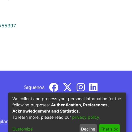
9/55397
Síguenos
We collect and process your personal information for the
following purposes:
Authentication, Preferences,
Acknowledgement and Statistics
.
To learn more, please read our
privacy policy
.
gilancia por parte del Ministerio de Educación
Customize
Decline
That's ok