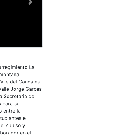
Next
orregimiento La
 montaña.
Valle del Cauca es
Valle Jorge Garcés
a Secretaria del
s para su
 entre la
tudiantes e
 el su uso y
aborador en el