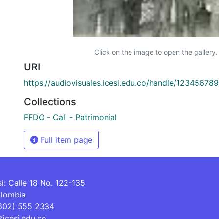
Click on the image to open the gallery.
URI
https://audiovisuales.icesi.edu.co/handle/12345678
Collections
FFDO - Cali - Patrimonial
Full item page
si: Calle 18 No. 122-135
olombia
(602) 555 2334
@icesi.edu.co