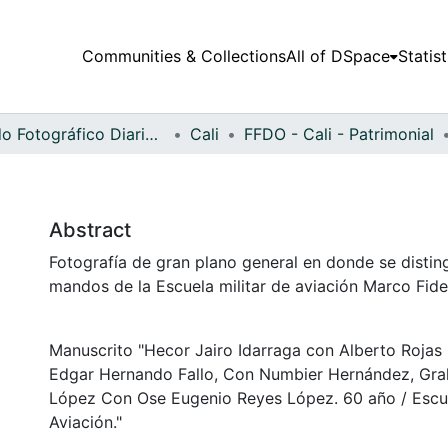
Communities & Collections
All of DSpace
Statist
Fondo Fotográfico Diario Occidente
Cali
FFDO - Cali - Patrimonial
Abstract
Fotografía de gran plano general en donde se distin
mandos de la Escuela militar de aviación Marco Fide
Manuscrito "Hecor Jairo Idarraga con Alberto Roja
Edgar Hernando Fallo, Con Numbier Hernández, Gra
López Con Ose Eugenio Reyes López. 60 año / Escue
Aviación."