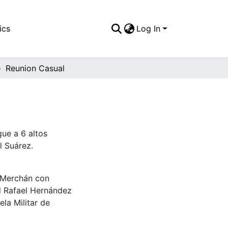
ics
Log In
Reunion Casual
gue a 6 altos
l Suárez.
s Merchán con
l Rafael Hernández
la Militar de