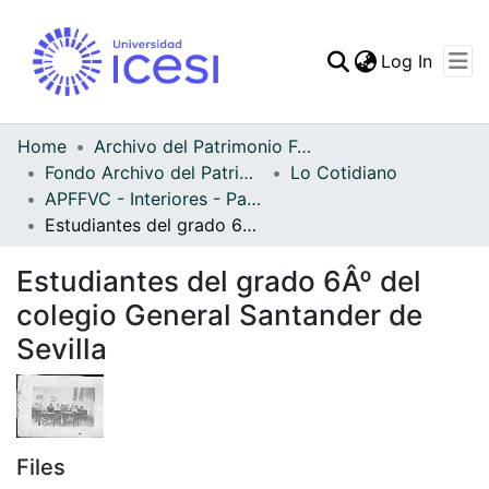
(curren
Log In
Communities & Collec
All of DSpace
Home
Archivo del Patrimonio Fotográfico y Fílmico del Valle del Cauca
Fondo Archivo del Patrimonio Fotográfico y Fílmico del Valle del Cauca
Lo Cotidiano
Statistics
APFFVC - Interiores - Patrimonial
Estudiantes del grado 6Âº del colegio General Santander de Sevilla
Estudiantes del grado 6Âº del
colegio General Santander de
Sevilla
Files