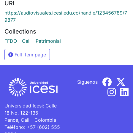
URI
https://audiovisuales.icesi.edu.co/handle/123456789/7
9877
Collections
FFDO - Cali - Patrimonial
Full item page
Síguenos
Universidad Icesi: Calle
18 No. 122-135
Pance, Cali - Colombia
Teléfono: +57 (602) 555