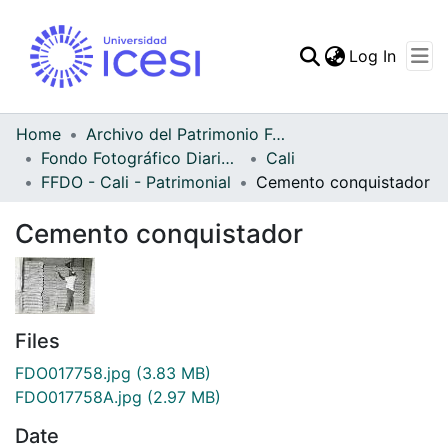
(curren
Log In
Communities & Collec
All of DSpace
Home
Archivo del Patrimonio Fotográfico y Fílmico del Valle del Cauca
Fondo Fotográfico Diario Occidente
Cali
Statistics
FFDO - Cali - Patrimonial
Cemento conquistador
Cemento conquistador
Files
FDO017758.jpg
(3.83 MB)
FDO017758A.jpg
(2.97 MB)
Date