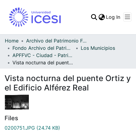
(curren
Log In
Communities & Collec
All of DSpace
Home
Archivo del Patrimonio Fotográfico y Fílmico del Valle del Cauca
Fondo Archivo del Patrimonio Fotográfico y Fílmico del Valle del Cauca
Los Municipios
Statistics
APFFVC - Ciudad - Patrimonial
Vista nocturna del puente Ortiz y el Edificio Alférez Real
Vista nocturna del puente Ortiz y
el Edificio Alférez Real
Files
0200751.JPG
(24.74 KB)