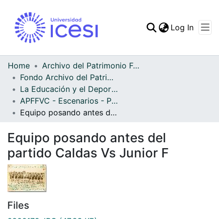
(curren
Log In
Communities & Collec
All of DSpace
Home
Archivo del Patrimonio Fotográfico y Fílmico del Valle del Cauca
Fondo Archivo del Patrimonio Fotográfico y Fílmico del Valle del Cauca
Statistics
La Educación y el Deporte
APFFVC - Escenarios - Patrimonial
Equipo posando antes del partido Caldas Vs Junior F
Equipo posando antes del
partido Caldas Vs Junior F
Files