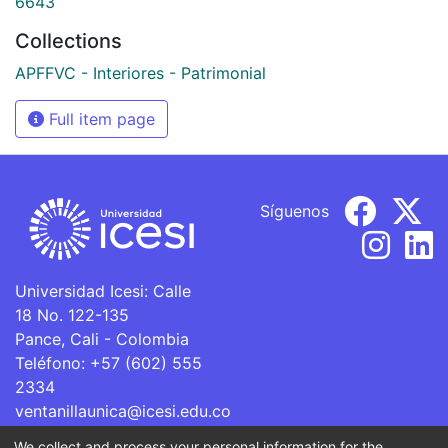
6643
Collections
APFFVC - Interiores - Patrimonial
Full item page
Síguenos
Universidad Icesi: Calle
18 No. 122-135
Pance, Cali - Colombia
Teléfono: +57 (602) 555
2334
ventanillaunica@icesi.edu.co
We collect and process your personal information for the