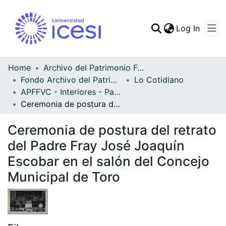
(curren
Log In
Communities & Collec
All of DSpace
Home
Archivo del Patrimonio Fotográfico y Fílmico del Valle del Cauca
Fondo Archivo del Patrimonio Fotográfico y Fílmico del Valle del Cauca
Lo Cotidiano
Statistics
APFFVC - Interiores - Patrimonial
Ceremonia de postura del retrato del Padre Fray José Joaquín Escobar en el salón del Concejo Municipal de Toro
Ceremonia de postura del retrato
del Padre Fray José Joaquín
Escobar en el salón del Concejo
Municipal de Toro