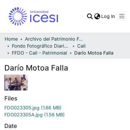
(curren
Log In
Communities & Collec
All of DSpace
Home
Archivo del Patrimonio Fotográfico y Fílmico del Valle del Cauca
Fondo Fotográfico Diario Occidente
Cali
Statistics
FFDO - Cali - Patrimonial
Darío Motoa Falla
Darío Motoa Falla
Files
FDO023305.jpg
(1.66 MB)
FDO023305A.jpg
(1.56 MB)
Date