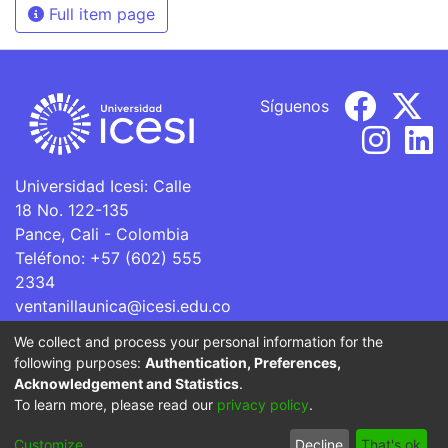
Full item page
Síguenos
Universidad Icesi: Calle
18 No. 122-135
Pance, Cali - Colombia
Teléfono: +57 (602) 555
2334
ventanillaunica@icesi.edu.co
We collect and process your personal information for the
La Universidad Icesi es una Institución de Educación
following purposes:
Authentication, Preferences,
Superior que se encuentra sujeta a inspección y vigilancia
Acknowledgement and Statistics
.
por parte del Ministerio de Educación Nacional.
To learn more, please read our
privacy policy
.
Cookie
Privacy
End User
Send
Customize
Decline
That's ok